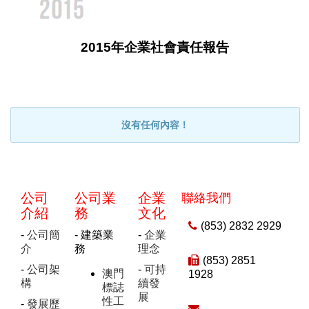
2015年企業社會責任報告
沒有任何內容！
公司
公司業
企業
聯絡我們
介紹
務
文化
(853) 2832 2929
-
公司簡
- 建築業
-
企業
介
務
理念
(853) 2851
-
公司架
-
可持
澳門
1928
構
續發
標誌
展
性工
-
發展歷