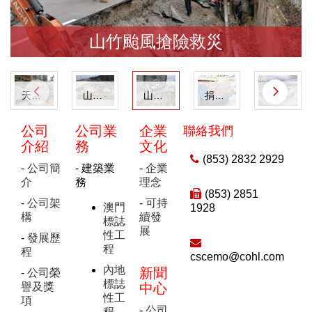
山竹颱風搶險救災
天鴿颱風搶險救災
山竹颱風搶險救災義工隊
山竹颱風搶險救災
捐助特區防疫口罩
外僱宿舍營地防疫工程
公司
公司業
企業
聯絡我們
介紹
務
文化
(853) 2832 2929
-
公司簡
- 建築業
-
企業
介
務
理念
(853) 2851
-
公司架
-
可持
澳門
1928
構
續發
標誌
展
性工
-
發展歷
程
程
cscemo@cohl.com
內地
新聞
-
公司榮
標誌
譽及獎
中心
性工
項
-
公司
程