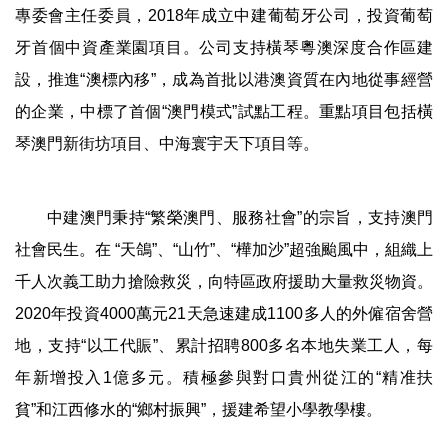
專委會主任委員，2018年成立中建葡萄牙公司，投資葡萄
牙首個中資產業園項目。公司支持橫琴粵澳深度合作區建
設，推進“澳標內移”，成為首批以港澳資質在內地從事經營
的企業，中標了首個“澳門模式”試點工程。重點項目包括橫
琴澳門新街坊項目、中海寰宇天下項目等。
中建澳門秉持“繁榮澳門、服務社會”的宗旨，支持澳門
社會民生。在 “天鴿”、“山竹”、“樺加沙”超強颱風中，組織上
千人次義工助力搶險救災，向特區政府援助大量救災物資。
2020年投資4000萬元21天急速建成1100多人的外僱宿舍營
地，支持“以工代賑”、累計招聘800多名本地失業工人，每
年新增投入1億多元。積極參與對口貴州從江的“精准扶
貧”和江西修水的“鄉村振興”，援建希望小學教學樓。