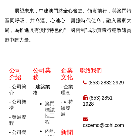
展望未來，中建澳門將全心奮進、領潮前行，與澳門特
區同呼吸、共命運、心連心，勇擔時代使命，融入國家大
局，為推進具有澳門特色的“一國兩制”成功實踐行穩致遠貢
獻中建力量。
公司
公司業
企業
聯絡我們
介紹
務
文化
(853) 2832 2929
-
公司簡
- 建築業
-
企業
介
務
理念
(853) 2851
-
公司架
-
可持
澳門
1928
構
續發
標誌
展
性工
-
發展歷
程
程
cscemo@cohl.com
內地
新聞
-
公司榮