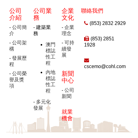
公司
公司業
企業
聯絡我們
介紹
務
文化
(853) 2832 2929
-
公司簡
- 建築業
-
企業
介
務
理念
(853) 2851
-
公司架
-
可持
澳門
1928
構
續發
標誌
展
性工
-
發展歷
程
程
cscemo@cohl.com
內地
新聞
-
公司榮
標誌
譽及獎
中心
性工
項
-
公司
程
新聞
-
多元化
發展
就業
機會