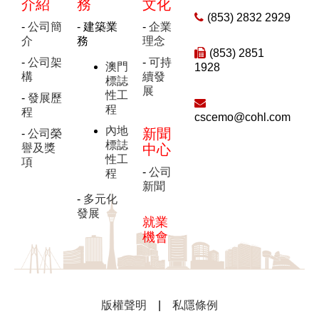
介紹
務
文化
(853) 2832 2929
-
公司簡
- 建築業
-
企業
介
務
理念
(853) 2851
-
公司架
-
可持
澳門
1928
構
續發
標誌
展
性工
-
發展歷
程
程
cscemo@cohl.com
內地
新聞
-
公司榮
標誌
譽及獎
中心
性工
項
-
公司
程
新聞
-
多元化
發展
就業
機會
版權聲明
|
私隱條例