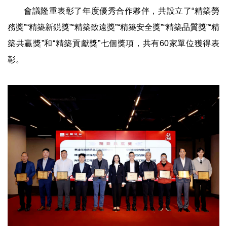
會議隆重表彰了年度優秀合作夥伴，共設立了“精築勞
務獎”“精築新鋭獎”“精築致遠獎”“精築安全獎”“精築品質獎”“精
築共贏獎”和“精築貢獻獎”七個獎項，共有60家單位獲得表
彰。