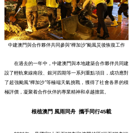
中建澳門與合作夥伴共同參與
“樺加沙”颱風災後恢復工作
在過去的一年中，中建澳門與本地建築合作夥伴共同建
設了輕軌東線南段、銀河四期等一系列重點項目，成功應對
了超強颱風“樺加沙”等極端天氣挑戰，獲得了社會各界的積
極評價，凝聚着合作伙伴的專業精神和卓越擔當。
根植澳門 風雨同舟 攜手同行45載