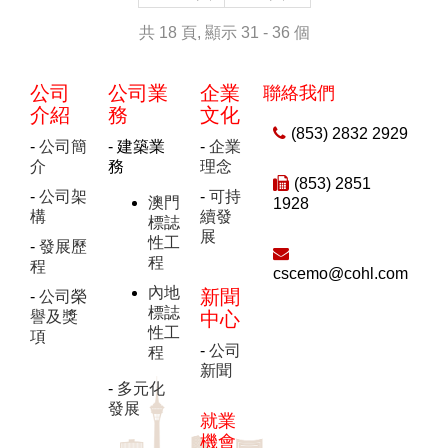
共 18 頁, 顯示 31 - 36 個
公司
公司業
企業
聯絡我們
介紹
務
文化
(853) 2832 2929
-
公司簡
- 建築業
-
企業
介
務
理念
(853) 2851
-
公司架
-
可持
澳門
1928
構
續發
標誌
展
性工
-
發展歷
程
程
cscemo@cohl.com
內地
新聞
-
公司榮
標誌
譽及獎
中心
性工
項
-
公司
程
新聞
-
多元化
發展
就業
機會