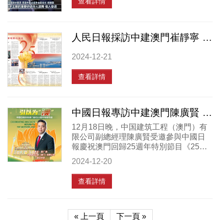
查看詳情
人民日報採訪中建澳門崔靜寧 我與祖國共奮進
2024-12-21
查看詳情
中國日報專訪中建澳門陳廣賢 25載引以為“澳”
12月18日晚，中国建筑工程（澳門）有
限公司副總經理陳廣賢受邀參與中國日
報慶祝澳門回歸25週年特別節目《25載
引以為“澳”》並接受採訪，以本地工程師
2024-12-20
的視角分享了澳門回歸25年來的發展與
變化。點擊下方視...
查看詳情
« 上一頁
下一頁 »