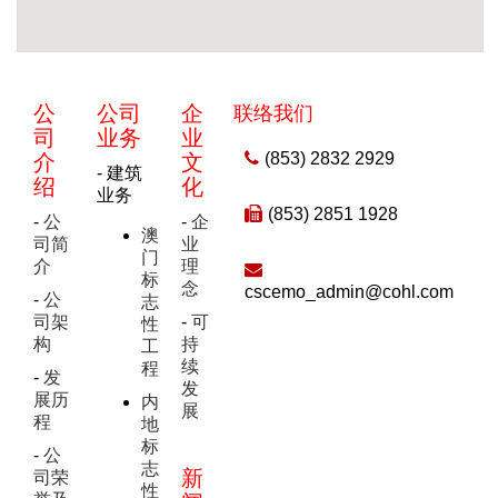
公
公司
企
联络我们
司
业务
业
(853) 2832 2929
介
文
- 建筑
绍
化
业务
(853) 2851 1928
-
公
-
企
澳
司简
业
门
介
理
标
念
cscemo_admin@cohl.com
-
公
志
司架
-
可
性
构
持
工
续
程
-
发
发
展历
内
展
程
地
标
-
公
志
新
司荣
性