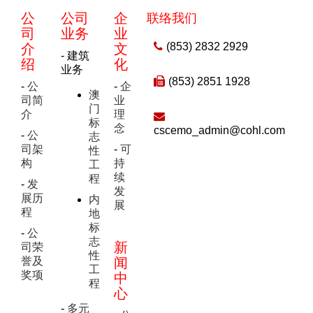
公
公司
企
联络我们
司
业务
业
(853) 2832 2929
介
文
- 建筑
绍
化
业务
(853) 2851 1928
-
公
-
企
澳
司简
业
门
介
理
标
念
cscemo_admin@cohl.com
-
公
志
司架
-
可
性
构
持
工
续
程
-
发
发
展历
内
展
程
地
标
-
公
志
新
司荣
性
誉及
闻
工
奖项
中
程
心
-
多元